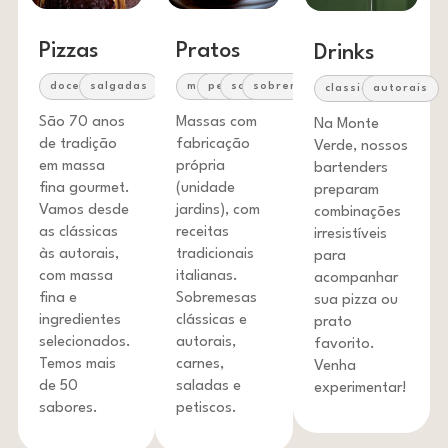
Pizzas
Pratos
Drinks
doces
salgadas
massas
petiscos
saladas
sobremesas
classicos
autorais
São 70 anos
Massas com
Na Monte
de tradição
fabricação
Verde, nossos
em massa
própria
bartenders
fina gourmet.
(unidade
preparam
Vamos desde
jardins), com
combinações
as clássicas
receitas
irresistíveis
às autorais,
tradicionais
para
com massa
italianas.
acompanhar
fina e
Sobremesas
sua pizza ou
ingredientes
clássicas e
prato
selecionados.
autorais,
favorito.
Temos mais
carnes,
Venha
de 50
saladas e
experimentar!
sabores.
petiscos.